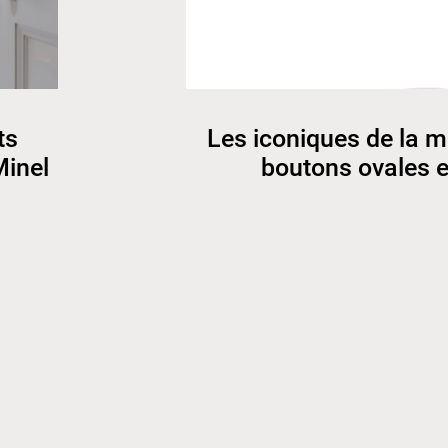
ts
Les iconiques de la m
Minel
boutons ovales e