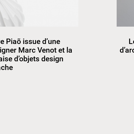
re Piaõ issue d’une
L
signer Marc Venot et la
d’ar
aise d’objets design
ache