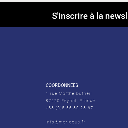
S'inscrire à la newsl
COORDONNÉES
1 rue Marthe Dutheil
87220 Feytiat, France
+33 (0)5 55 30 23 67
info@merigous.fr