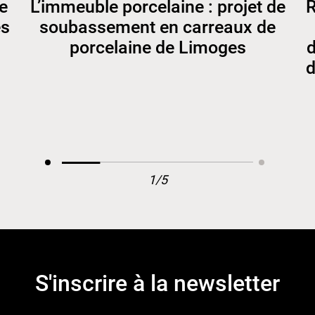
e
L’immeuble porcelaine : projet de
R
es
soubassement en carreaux de
porcelaine de Limoges
d
d
1/5
S'inscrire à la newsletter