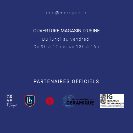
info@merigous.fr
OUVERTURE MAGASIN D'USINE
Du lundi au vendredi
De 9h à 12h et de 13h à 16h
PARTENAIRES OFFICIELS