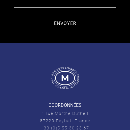
COORDONNÉES
1 rue Marthe Dutheil
87220 Feytiat, France
+33 (0)5 55 30 23 67