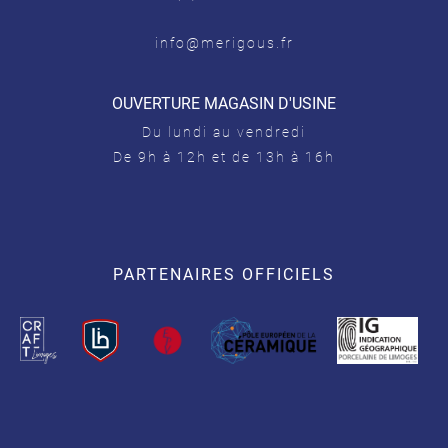
info@merigous.fr
OUVERTURE MAGASIN D'USINE
Du lundi au vendredi
De 9h à 12h et de 13h à 16h
PARTENAIRES OFFICIELS