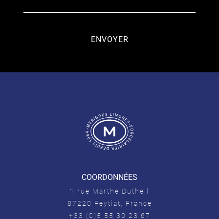
COORDONNÉES
1 rue Marthe Dutheil
87220 Feytiat, France
+33 (0)5 55 30 23 67