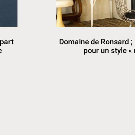
 part
Domaine de Ronsard ; 
e
pour un style «