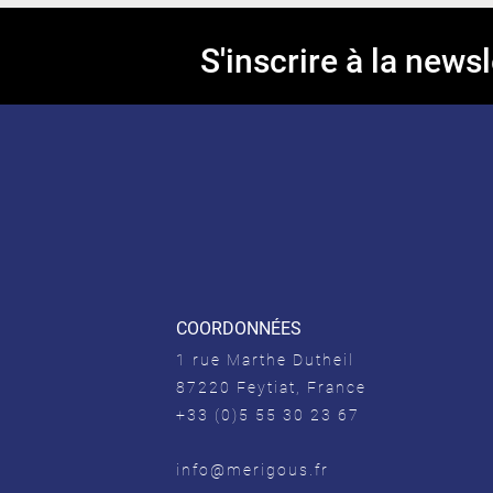
S'inscrire à la newsl
COORDONNÉES
1 rue Marthe Dutheil
87220 Feytiat, France
+33 (0)5 55 30 23 67
info@merigous.fr