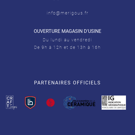
info@merigous.fr
OUVERTURE MAGASIN D'USINE
Du lundi au vendredi
De 9h à 12h et de 13h à 16h
PARTENAIRES OFFICIELS