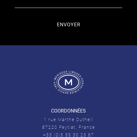
COORDONNÉES
1 rue Marthe Dutheil
87220 Feytiat, France
+33 (0)5 55 30 23 67