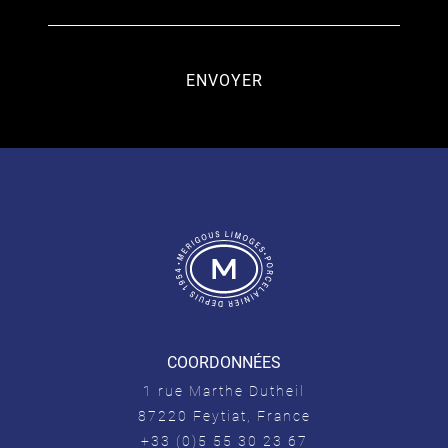
COORDONNÉES
1 rue Marthe Dutheil
87220 Feytiat, France
+33 (0)5 55 30 23 67