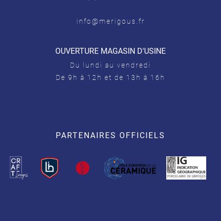
info@merigous.fr
OUVERTURE MAGASIN D'USINE
Du lundi au vendredi
De 9h à 12h et de 13h à 16h
PARTENAIRES OFFICIELS