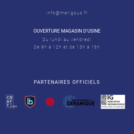
info@merigous.fr
OUVERTURE MAGASIN D'USINE
Du lundi au vendredi
De 9h à 12h et de 13h à 16h
PARTENAIRES OFFICIELS