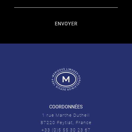
COORDONNÉES
1 rue Marthe Dutheil
87220 Feytiat, France
+33 (0)5 55 30 23 67