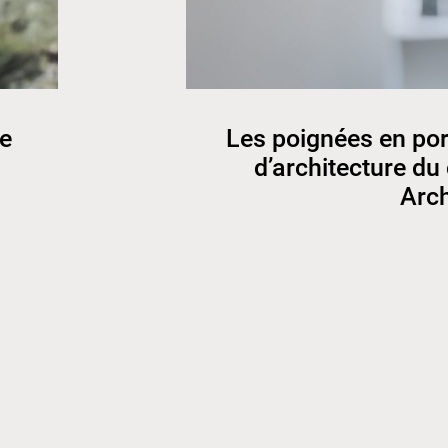
ée
Les poignées en por
d’architecture du
Arch