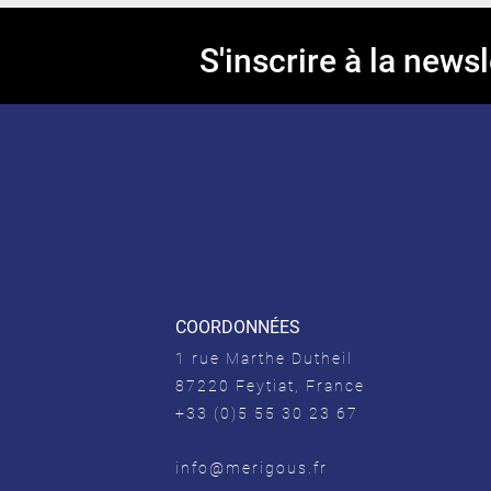
S'inscrire à la newsl
COORDONNÉES
1 rue Marthe Dutheil
87220 Feytiat, France
+33 (0)5 55 30 23 67
info@merigous.fr