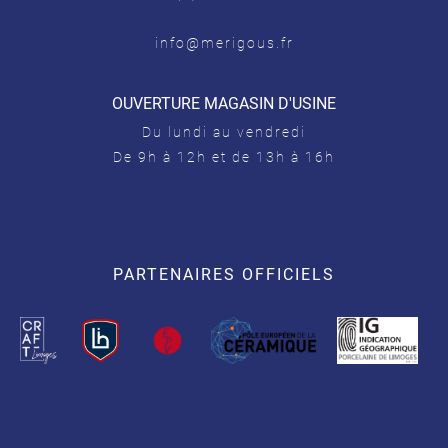
info@merigous.fr
OUVERTURE MAGASIN D'USINE
Du lundi au vendredi
De 9h à 12h et de 13h à 16h
PARTENAIRES OFFICIELS