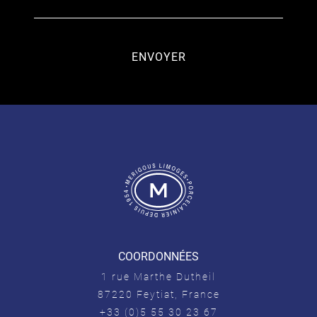
COORDONNÉES
1 rue Marthe Dutheil
87220 Feytiat, France
+33 (0)5 55 30 23 67