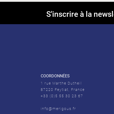
S'inscrire à la newsl
COORDONNÉES
1 rue Marthe Dutheil
87220 Feytiat, France
+33 (0)5 55 30 23 67
info@merigous.fr