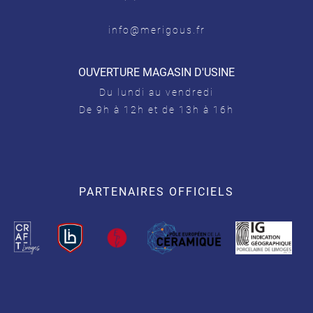
info@merigous.fr
OUVERTURE MAGASIN D'USINE
Du lundi au vendredi
De 9h à 12h et de 13h à 16h
PARTENAIRES OFFICIELS