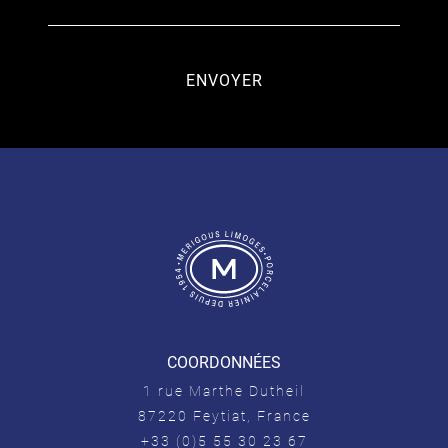
COORDONNÉES
1 rue Marthe Dutheil
87220 Feytiat, France
+33 (0)5 55 30 23 67