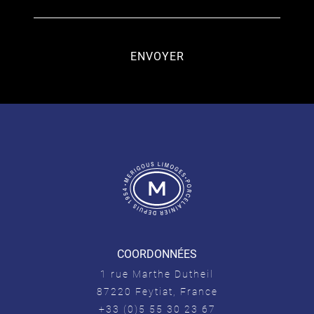
COORDONNÉES
1 rue Marthe Dutheil
87220 Feytiat, France
+33 (0)5 55 30 23 67