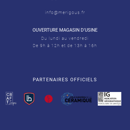
info@merigous.fr
OUVERTURE MAGASIN D'USINE
Du lundi au vendredi
De 9h à 12h et de 13h à 16h
PARTENAIRES OFFICIELS