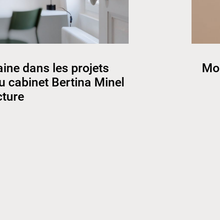
ine dans les projets
Mod
du cabinet Bertina Minel
cture