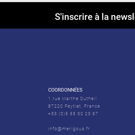
S'inscrire à la newsl
COORDONNÉES
1 rue Marthe Dutheil
87220 Feytiat, France
+33 (0)5 55 30 23 67
info@merigous.fr