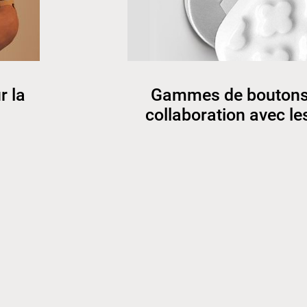
r la
Gammes de boutons 
collaboration avec le