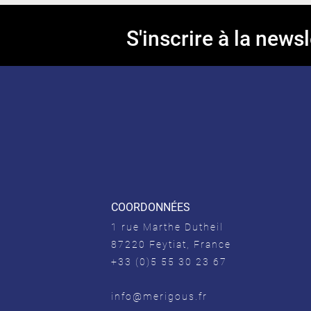
S'inscrire à la newsl
COORDONNÉES
1 rue Marthe Dutheil
87220 Feytiat, France
+33 (0)5 55 30 23 67
info@merigous.fr