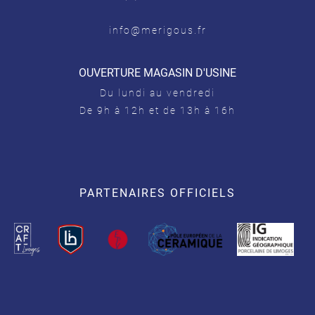
info@merigous.fr
OUVERTURE MAGASIN D'USINE
Du lundi au vendredi
De 9h à 12h et de 13h à 16h
PARTENAIRES OFFICIELS