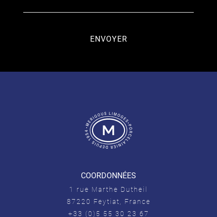
COORDONNÉES
1 rue Marthe Dutheil
87220 Feytiat, France
+33 (0)5 55 30 23 67