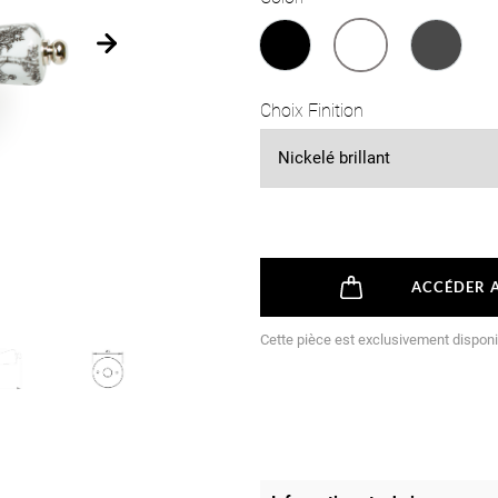
Noir Brillant
Toile de jouy
Noir ma
Choix Finition
ACCÉDER A
Cette pièce est exclusivement dispon