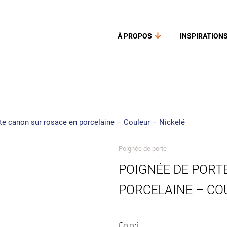
À PROPOS
INSPIRATION
te canon sur rosace en porcelaine – Couleur – Nickelé
Poignée de porte
POIGNÉE DE PORT
PORCELAINE – CO
Colori