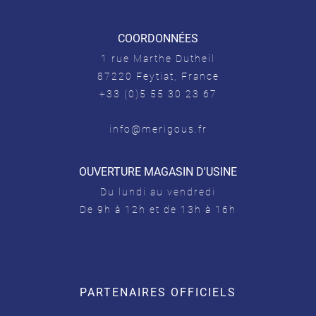
COORDONNÉES
1 rue Marthe Dutheil
87220 Feytiat, France
+33 (0)5 55 30 23 67
info@merigous.fr
OUVERTURE MAGASIN D'USINE
Du lundi au vendredi
De 9h à 12h et de 13h à 16h
PARTENAIRES OFFICIELS