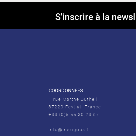
S'inscrire à la newsl
COORDONNÉES
1 rue Marthe Dutheil
87220 Feytiat, France
+33 (0)5 55 30 23 67
info@merigous.fr